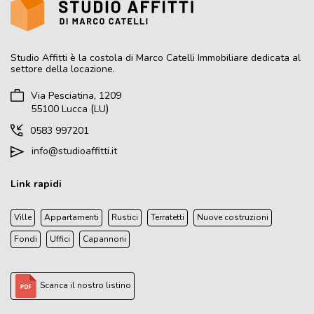
Studio Affitti
è la costola di Marco Catelli Immobiliare dedicata al
settore della locazione.
Via Pesciatina, 1209
(
)
55100
Lucca
LU
0583 997201
info@studioaffitti.it
Link rapidi
Ville
Appartamenti
Rustici
Terratetti
Nuove costruzioni
Fondi
Uffici
Capannoni
Scarica il nostro listino