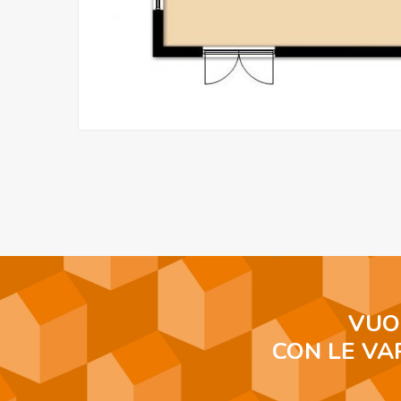
VUO
CON LE VA