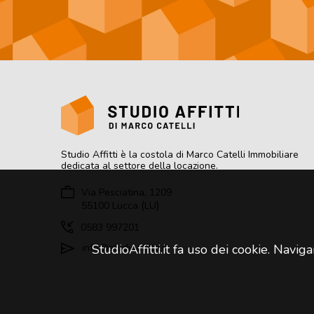
Studio Affitti
è la costola di Marco Catelli Immobiliare
dedicata al settore della locazione.
Via Pesciatina, 1209
(
)
55100
Lucca
LU
0583 997201
info@studioaffitti.it
StudioAffitti.it fa uso dei cookie. Navig