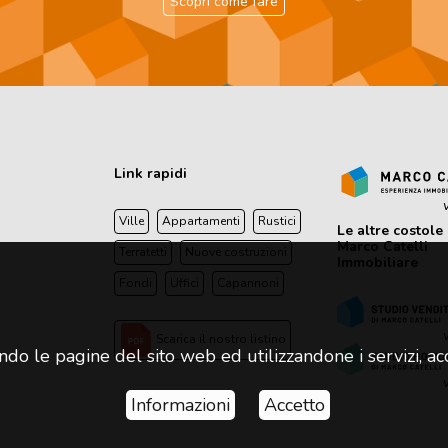
Scopri come fare
Link rapidi
v
Ville
Appartamenti
Rustici
Le altre costole 
Marco Catelli
Terratetti
Nuove costruzioni
Immobiliare
Fondi
Uffici
Capannoni
v
Scarica il nostro listino
ando le pagine del sito web ed utilizzandone i servizi, acce
v
Informazioni
Accetto