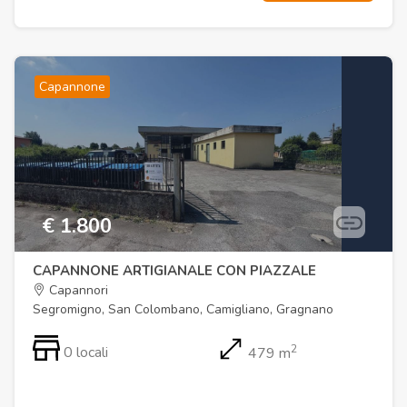
Capannone
€ 1.800
CAPANNONE ARTIGIANALE CON PIAZZALE
Capannori
Segromigno, San Colombano, Camigliano, Gragnano
2
0 locali
479 m