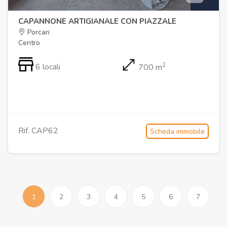
CAPANNONE ARTIGIANALE CON PIAZZALE
Porcari
Centro
2
6 locali
700 m
Rif. CAP62
Scheda immobile
1
2
3
4
5
6
7