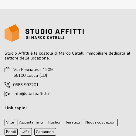
Studio Affitti
è la costola di Marco Catelli Immobiliare dedicata al
settore della locazione.
Via Pesciatina, 1209
(
)
55100
Lucca
LU
0583 997201
info@studioaffitti.it
Link rapidi
Ville
Appartamenti
Rustici
Terratetti
Nuove costruzioni
Fondi
Uffici
Capannoni