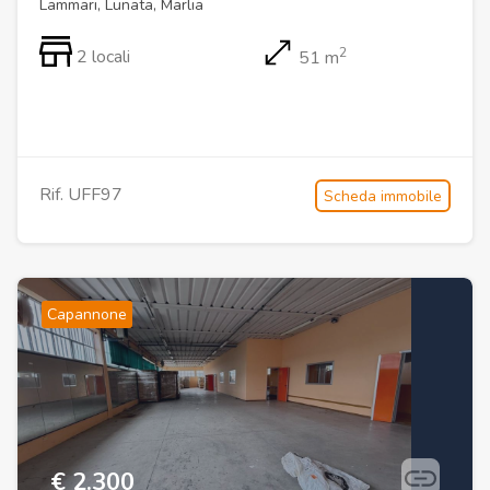
Lammari, Lunata, Marlia
2
2 locali
51 m
Rif. UFF97
Scheda immobile
Capannone
€ 2.300