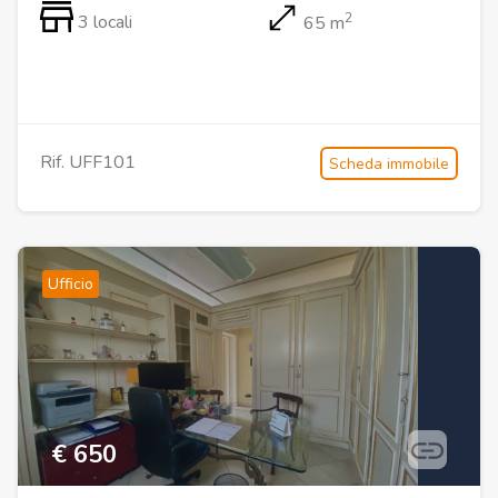
2
3 locali
65 m
Rif. UFF101
Scheda immobile
Ufficio
€ 650