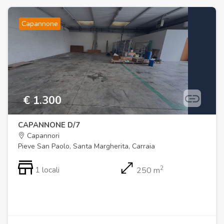
Capannone
€ 1.300
CAPANNONE D/7
Capannori
Pieve San Paolo, Santa Margherita, Carraia
2
1 locali
250 m