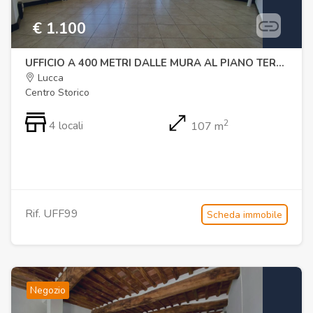
€ 1.100
UFFICIO A 400 METRI DALLE MURA AL PIANO TERRA
Lucca
Centro Storico
2
4 locali
107 m
Rif. UFF99
Scheda immobile
Negozio