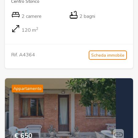
Centro Storico
2 camere
2 bagni
2
120 m
Rif. A4364
Scheda immobile
Appartamento
€ 650