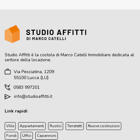
Studio Affitti
è la costola di Marco Catelli Immobiliare dedicata al
settore della locazione.
Via Pesciatina, 1209
(
)
55100
Lucca
LU
0583 997201
info@studioaffitti.it
Link rapidi
Ville
Appartamenti
Rustici
Terratetti
Nuove costruzioni
Fondi
Uffici
Capannoni