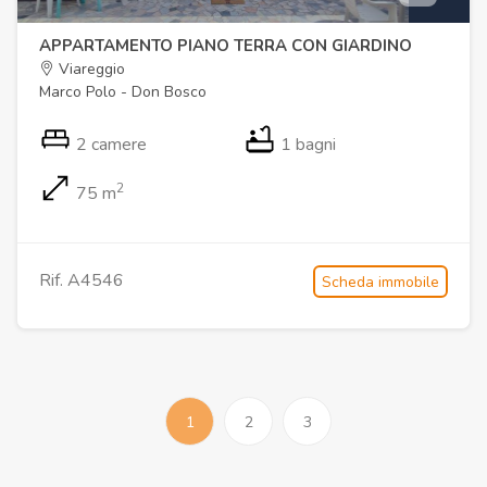
APPARTAMENTO PIANO TERRA CON GIARDINO
Viareggio
Marco Polo - Don Bosco
2 camere
1 bagni
2
75 m
Rif. A4546
Scheda immobile
1
2
3