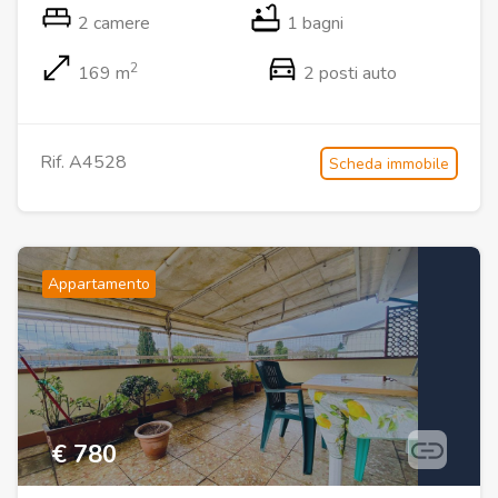
2 camere
1 bagni
2
169 m
2 posti auto
Rif. A4528
Scheda immobile
Appartamento
€ 780