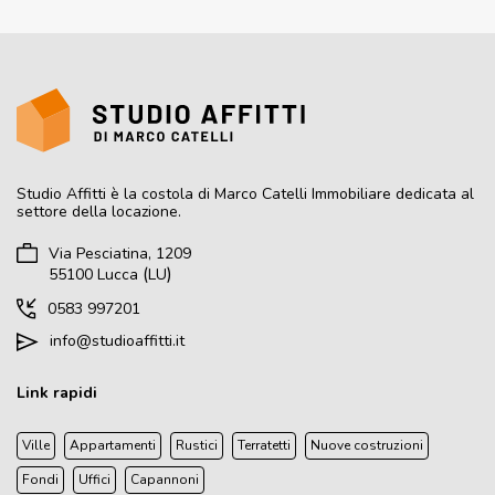
Studio Affitti
è la costola di Marco Catelli Immobiliare dedicata al
settore della locazione.
Via Pesciatina, 1209
(
)
55100
Lucca
LU
0583 997201
info@studioaffitti.it
Link rapidi
Ville
Appartamenti
Rustici
Terratetti
Nuove costruzioni
Fondi
Uffici
Capannoni