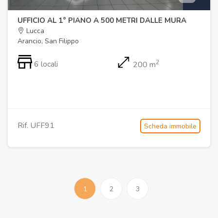
UFFICIO AL 1° PIANO A 500 METRI DALLE MURA
Lucca
Arancio, San Filippo
2
6 locali
200 m
Rif. UFF91
Scheda immobile
1
2
3