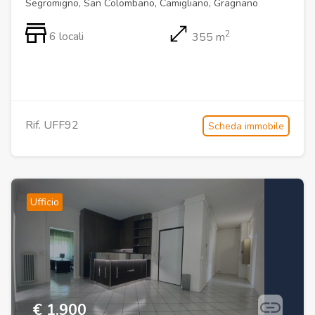
Segromigno, San Colombano, Camigliano, Gragnano
2
6 locali
355 m
Rif. UFF92
Scheda immobile
Ufficio
€ 1.900