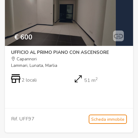
€ 600
UFFICIO AL PRIMO PIANO CON ASCENSORE
Capannori
Lammari, Lunata, Marlia
2
2 locali
51 m
Rif. UFF97
Scheda immobile