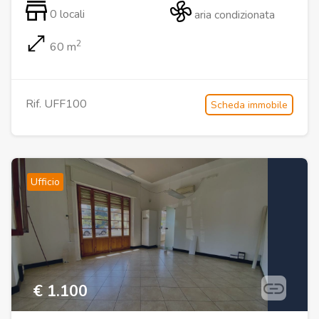
0 locali
aria condizionata
2
60 m
Rif. UFF100
Scheda immobile
Ufficio
€ 1.100