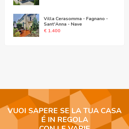
Villa Cerasomma - Fagnano -
Sant'Anna - Nave
€ 1.400
VUOI SAPERE SE LA TUA CASA
É IN REGOLA
CON LE VARIE