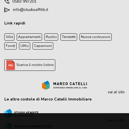
0583 997201
info@studioaffitti.it
Link rapidi
Ville
Appartamenti
Rustici
Terratetti
Nuove costruzioni
Fondi
Uffici
Capannoni
Scarica il nostro listino
vai al sito
Le altre costole di Marco Catelli Immobiliare
vai al sito