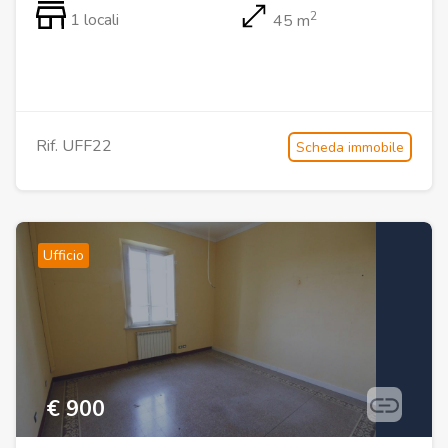
2
1 locali
45 m
Rif. UFF22
Scheda immobile
Ufficio
€ 900