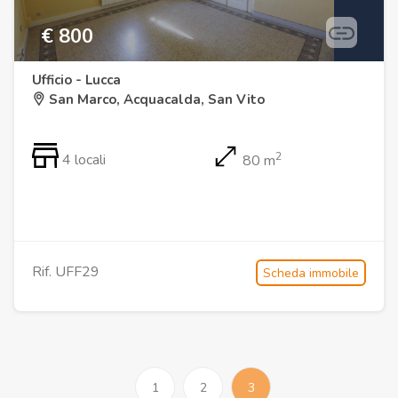
€ 800
Ufficio - Lucca
San Marco, Acquacalda, San Vito
2
4 locali
80 m
Rif. UFF29
Scheda immobile
1
2
3