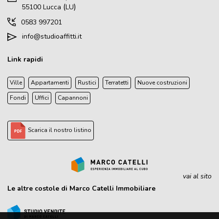
(
)
55100
Lucca
LU
0583 997201
info@studioaffitti.it
Link rapidi
Ville
Appartamenti
Rustici
Terratetti
Nuove costruzioni
Fondi
Uffici
Capannoni
Scarica il nostro listino
vai al sito
Le altre costole di Marco Catelli Immobiliare