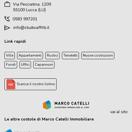
Via Pesciatina, 1209
(
)
55100
Lucca
LU
0583 997201
info@studioaffitti.it
Link rapidi
Ville
Appartamenti
Rustici
Terratetti
Nuove costruzioni
Fondi
Uffici
Capannoni
Scarica il nostro listino
vai al sito
Le altre costole di Marco Catelli Immobiliare