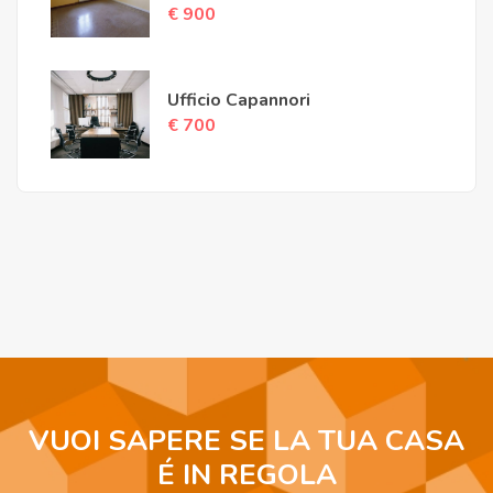
€ 900
Ufficio Capannori
€ 700
VUOI SAPERE SE LA TUA CASA
É IN REGOLA