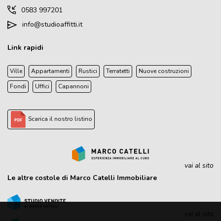
0583 997201
info@studioaffitti.it
Link rapidi
Ville
Appartamenti
Rustici
Terratetti
Nuove costruzioni
Fondi
Uffici
Capannoni
Scarica il nostro listino
vai al sito
Le altre costole di Marco Catelli Immobiliare
vai al sito