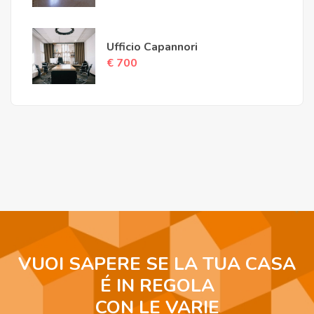
Ufficio Capannori
€ 700
VUOI SAPERE SE LA TUA CASA
É IN REGOLA
CON LE VARIE