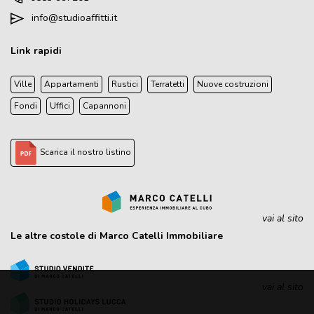
info@studioaffitti.it
Link rapidi
Ville
Appartamenti
Rustici
Terratetti
Nuove costruzioni
Fondi
Uffici
Capannoni
Scarica il nostro listino
vai al sito
Le altre costole di Marco Catelli Immobiliare
vai al sito