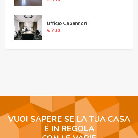
Ufficio Capannori
€ 700
VUOI SAPERE SE LA TUA CASA
É IN REGOLA