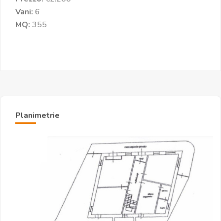
Vani:
6
MQ:
355
Planimetrie