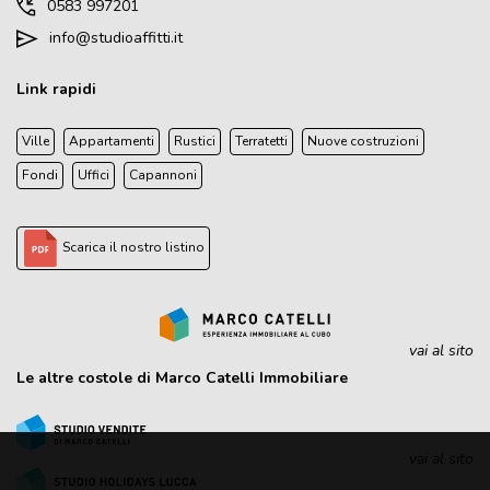
0583 997201
info@studioaffitti.it
Link rapidi
Ville
Appartamenti
Rustici
Terratetti
Nuove costruzioni
Fondi
Uffici
Capannoni
Scarica il nostro listino
vai al sito
Le altre costole di Marco Catelli Immobiliare
vai al sito