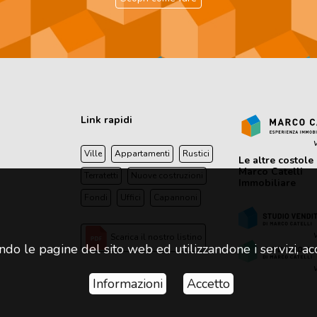
Link rapidi
v
Ville
Appartamenti
Rustici
Le altre costole 
Marco Catelli
Terratetti
Nuove costruzioni
Immobiliare
Fondi
Uffici
Capannoni
v
Scarica il nostro listino
ando le pagine del sito web ed utilizzandone i servizi, acce
v
Informazioni
Accetto