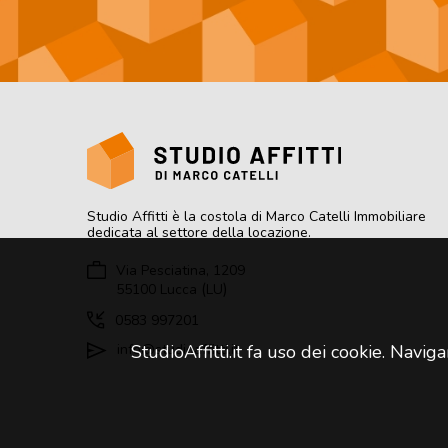
Studio Affitti
è la costola di Marco Catelli Immobiliare
dedicata al settore della locazione.
Via Pesciatina, 1209
(
)
55100
Lucca
LU
0583 997201
info@studioaffitti.it
StudioAffitti.it fa uso dei cookie. Navig