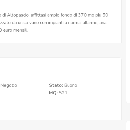
i Altopascio, affittasi ampio fondo di 370 mq più 50
zato da unico vano con impianti a norma, allarme, aria
0 euro mensili.
:
Negozio
Stato:
Buono
MQ:
521