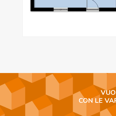
VUO
CON LE VA