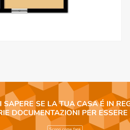
I SAPERE SE LA TUA CASA É IN RE
RIE DOCUMENTAZIONI PER ESSERE
Scopri come fare