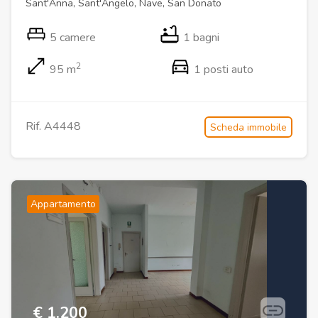
Sant'Anna, Sant'Angelo, Nave, San Donato
5 camere
1 bagni
2
95 m
1 posti auto
Rif. A4448
Scheda immobile
Appartamento
€ 1.200