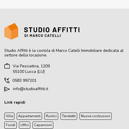
Studio Affitti
è la costola di Marco Catelli Immobiliare dedicata al
settore della locazione.
Via Pesciatina, 1209
(
)
55100
Lucca
LU
0583 997201
info@studioaffitti.it
Link rapidi
Ville
Appartamenti
Rustici
Terratetti
Nuove costruzioni
Fondi
Uffici
Capannoni