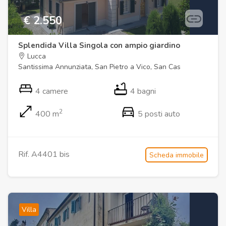
€ 2.550
Splendida Villa Singola con ampio giardino
Lucca
Santissima Annunziata, San Pietro a Vico, San Cas
4 camere
4 bagni
2
400 m
5 posti auto
Rif. A4401 bis
Scheda immobile
Villa