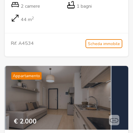
2 camere
1 bagni
2
44 m
Rif. A4534
Scheda immobile
Appartamento
€ 2.000